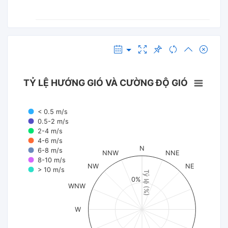
TỶ LỆ HƯỚNG GIÓ VÀ CƯỜNG ĐỘ GIÓ
< 0.5 m/s
0.5-2 m/s
2-4 m/s
4-6 m/s
N
6-8 m/s
NNW
NNE
8-10 m/s
NW
NE
> 10 m/s
Tỷ lệ (%)
0%
WNW
W