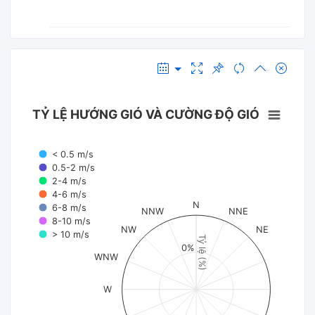
TỶ LỆ HƯỚNG GIÓ VÀ CƯỜNG ĐỘ GIÓ
< 0.5 m/s
0.5-2 m/s
2-4 m/s
4-6 m/s
N
6-8 m/s
NNW
NNE
8-10 m/s
NW
NE
> 10 m/s
Tỷ lệ (%)
0%
WNW
W