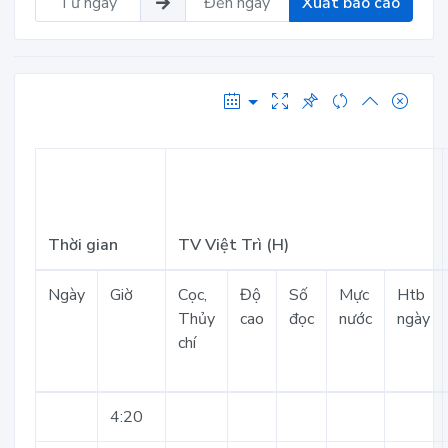
Xuất báo cáo
Thời gian
TV Việt Trì (H)
Ngày
Giờ
Cọc,
Độ
Số
Mực
Htb
Thủy
cao
đọc
nước
ngày
chí
4:20