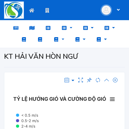
KT HẢI VĂN HÒN NGƯ
TỶ LỆ HƯỚNG GIÓ VÀ CƯỜNG ĐỘ GIÓ
< 0.5 m/s
0.5-2 m/s
2-4 m/s