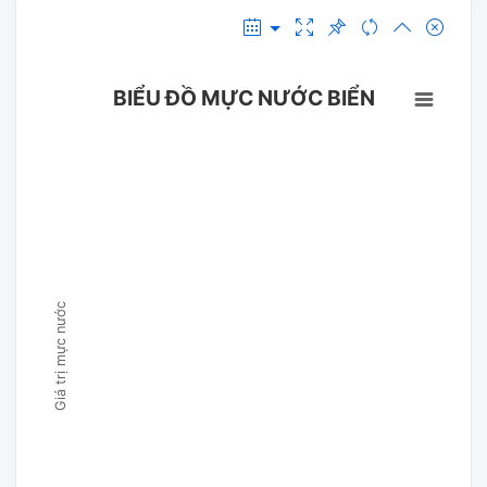
BIỂU ĐỒ MỰC NƯỚC BIỂN
Giá trị mực nước