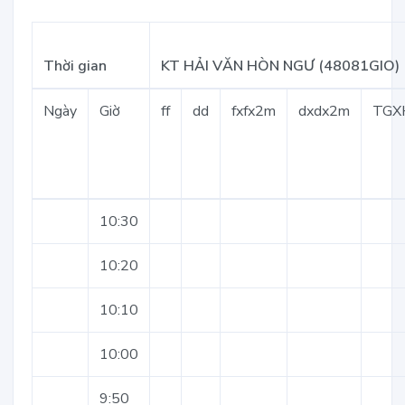
Thời gian
KT HẢI VĂN HÒN NGƯ (48081GIO)
Ngày
Giờ
ff
dd
fxfx2m
dxdx2m
TGX
10:30
10:20
10:10
10:00
9:50