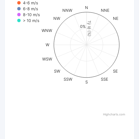
4-6 m/s
N
6-8 m/s
NNW
NNE
8-10 m/s
NW
NE
> 10 m/s
Tỷ lệ (%)
0%
WNW
W
WSW
SW
SE
SSW
SSE
S
Highcharts.com