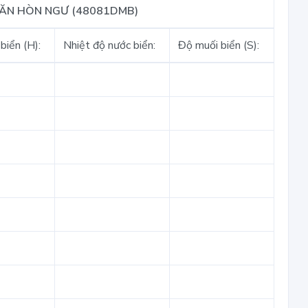
VĂN HÒN NGƯ (48081DMB)
biển (H):
Nhiệt độ nước biển:
Độ muối biển (S):