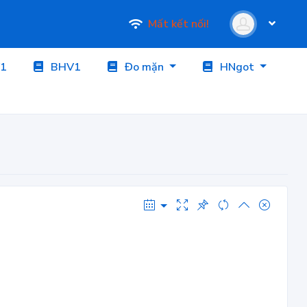
Mất kết nối!
1
BHV1
Đo mặn
HNgot