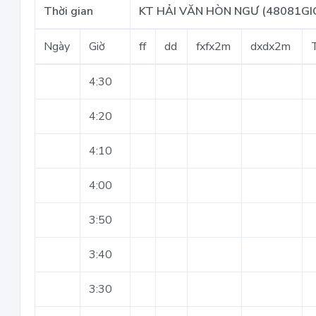
Thời gian
KT HẢI VĂN HÒN NGƯ (48081GI
Ngày
Giờ
ff
dd
fxfx2m
dxdx2m
4:30
4:20
4:10
4:00
3:50
3:40
3:30