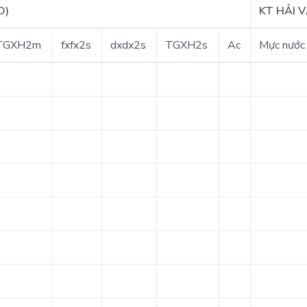
O)
KT HẢI 
TGXH2m
fxfx2s
dxdx2s
TGXH2s
Ac
Mực nước 