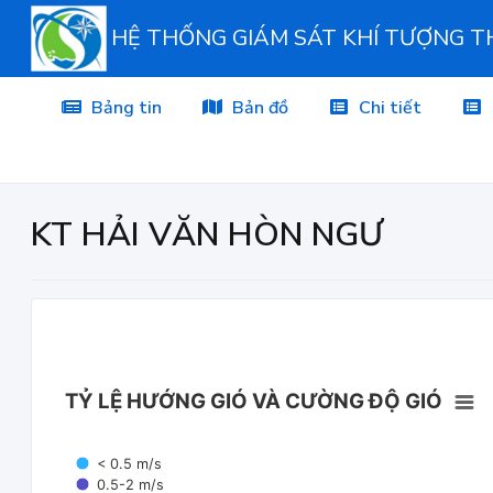
HỆ THỐNG GIÁM SÁT KHÍ TƯỢNG 
Bảng tin
Bản đồ
Chi tiết
KT HẢI VĂN HÒN NGƯ
TỶ LỆ HƯỚNG GIÓ VÀ CƯỜNG ĐỘ GIÓ
< 0.5 m/s
0.5-2 m/s