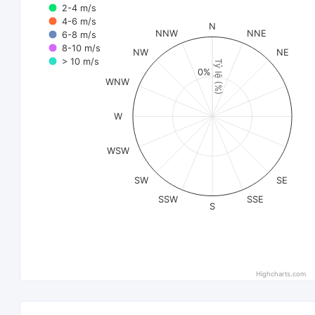
2-4 m/s
4-6 m/s
N
NNW
NNE
6-8 m/s
8-10 m/s
NW
NE
> 10 m/s
Tỷ lệ (%)
0%
WNW
W
WSW
SW
SE
SSW
SSE
S
Highcharts.com