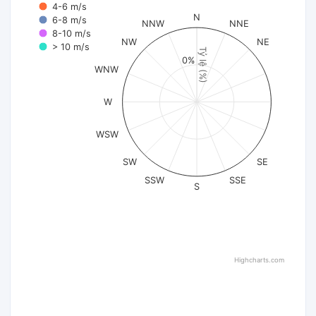
4-6 m/s
N
6-8 m/s
NNW
NNE
8-10 m/s
NW
NE
> 10 m/s
Tỷ lệ (%)
0%
WNW
W
WSW
SW
SE
SSW
SSE
S
Highcharts.com