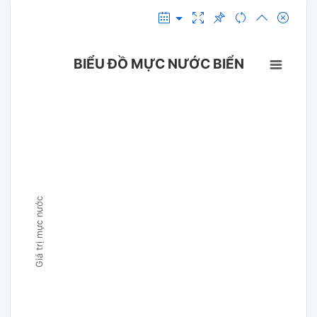
BIỂU ĐỒ MỰC NƯỚC BIỂN
Giá trị mực nước