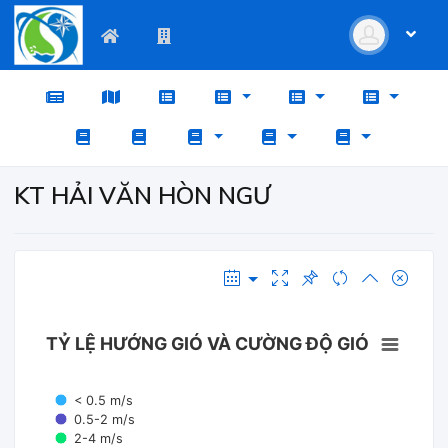
KT HẢI VĂN HÒN NGƯ
TỶ LỆ HƯỚNG GIÓ VÀ CƯỜNG ĐỘ GIÓ
< 0.5 m/s
0.5-2 m/s
2-4 m/s