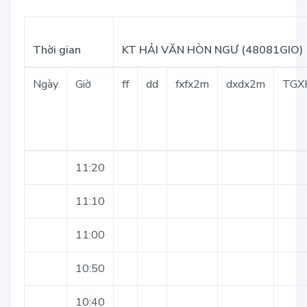
Thời gian
KT HẢI VĂN HÒN NGƯ (48081GIO)
Ngày
Giờ
ff
dd
fxfx2m
dxdx2m
TGX
11:20
11:10
11:00
10:50
10:40