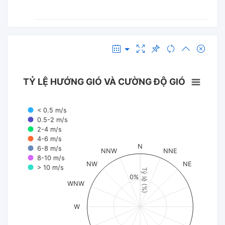
TỶ LỆ HƯỚNG GIÓ VÀ CƯỜNG ĐỘ GIÓ
< 0.5 m/s
0.5-2 m/s
2-4 m/s
4-6 m/s
N
6-8 m/s
NNW
NNE
8-10 m/s
NW
NE
> 10 m/s
Tỷ lệ (%)
0%
WNW
W