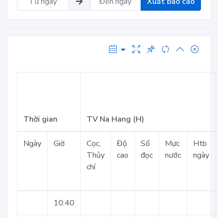
Xuất báo cáo
Thời gian
TV Na Hang (H)
Ngày
Giờ
Cọc,
Độ
Số
Mực
Htb
Thủy
cao
đọc
nước
ngày
chí
10:40