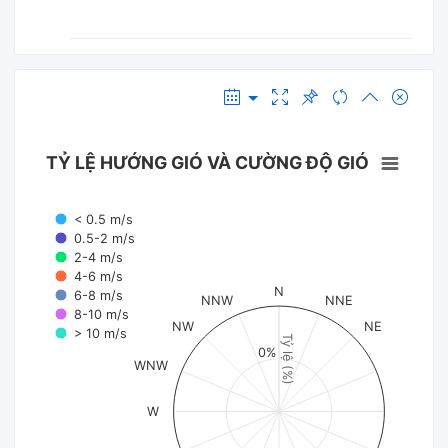
TỶ LỆ HƯỚNG GIÓ VÀ CƯỜNG ĐỘ GIÓ
< 0.5 m/s
0.5-2 m/s
2-4 m/s
4-6 m/s
N
6-8 m/s
NNW
NNE
8-10 m/s
NW
NE
> 10 m/s
Tỷ lệ (%)
0%
WNW
W