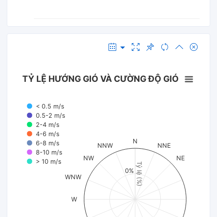
TỶ LỆ HƯỚNG GIÓ VÀ CƯỜNG ĐỘ GIÓ
< 0.5 m/s
0.5-2 m/s
2-4 m/s
4-6 m/s
N
6-8 m/s
NNW
NNE
8-10 m/s
NW
NE
> 10 m/s
Tỷ lệ (%)
0%
WNW
W