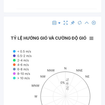
TỶ LỆ HƯỚNG GIÓ VÀ CƯỜNG ĐỘ GIÓ
< 0.5 m/s
0.5-2 m/s
2-4 m/s
4-6 m/s
N
6-8 m/s
NNW
NNE
8-10 m/s
NW
NE
> 10 m/s
Tỷ lệ (%)
0%
WNW
W