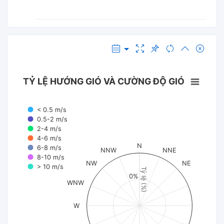
TỶ LỆ HƯỚNG GIÓ VÀ CƯỜNG ĐỘ GIÓ
< 0.5 m/s
0.5-2 m/s
2-4 m/s
4-6 m/s
N
6-8 m/s
NNW
NNE
8-10 m/s
NW
NE
> 10 m/s
Tỷ lệ (%)
0%
WNW
W