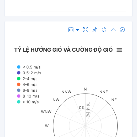
TỶ LỆ HƯỚNG GIÓ VÀ CƯỜNG ĐỘ GIÓ
< 0.5 m/s
0.5-2 m/s
2-4 m/s
4-6 m/s
N
6-8 m/s
NNW
NNE
8-10 m/s
NW
NE
> 10 m/s
Tỷ lệ (%)
0%
WNW
W