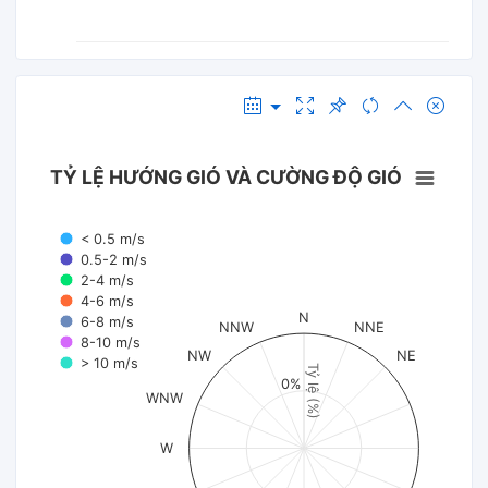
TỶ LỆ HƯỚNG GIÓ VÀ CƯỜNG ĐỘ GIÓ
< 0.5 m/s
0.5-2 m/s
2-4 m/s
4-6 m/s
N
6-8 m/s
NNW
NNE
8-10 m/s
NW
NE
> 10 m/s
Tỷ lệ (%)
0%
WNW
W