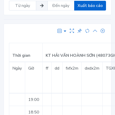
Xuất báo cáo
Thời gian
KT HẢI VĂN HOÀNH SƠN (48073GI
Ngày
Giờ
ff
dd
fxfx2m
dxdx2m
TGX
19:00
18:50