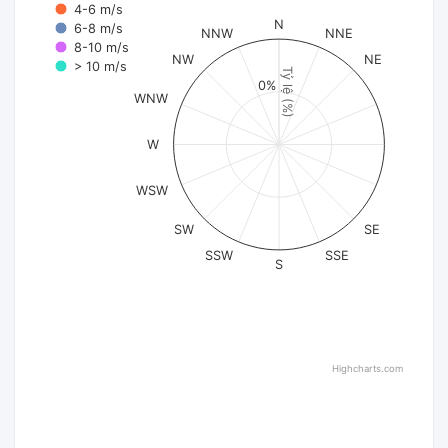
4-6 m/s
N
6-8 m/s
NNW
NNE
8-10 m/s
NW
NE
> 10 m/s
Tỷ lệ (%)
0%
WNW
W
WSW
SW
SE
SSW
SSE
S
Highcharts.com