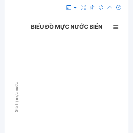
BIỂU ĐỒ MỰC NƯỚC BIỂN
Giá trị mực nước