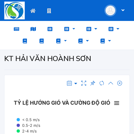
KT HẢI VĂN HOÀNH SƠN
TỶ LỆ HƯỚNG GIÓ VÀ CƯỜNG ĐỘ GIÓ
< 0.5 m/s
0.5-2 m/s
2-4 m/s