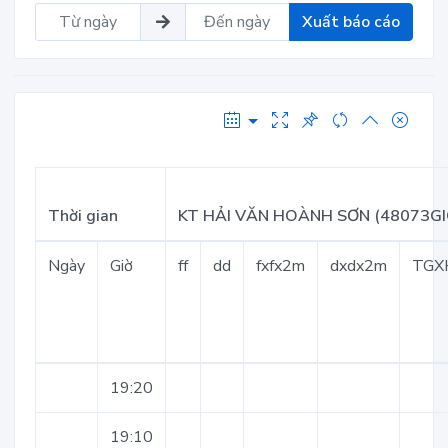
Xuất báo cáo
Thời gian
KT HẢI VĂN HOÀNH SƠN (48073GI
Ngày
Giờ
ff
dd
fxfx2m
dxdx2m
TGX
19:20
19:10