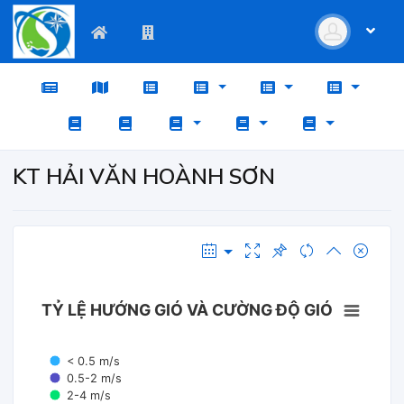
KT HẢI VĂN HOÀNH SƠN
TỶ LỆ HƯỚNG GIÓ VÀ CƯỜNG ĐỘ GIÓ
< 0.5 m/s
0.5-2 m/s
2-4 m/s