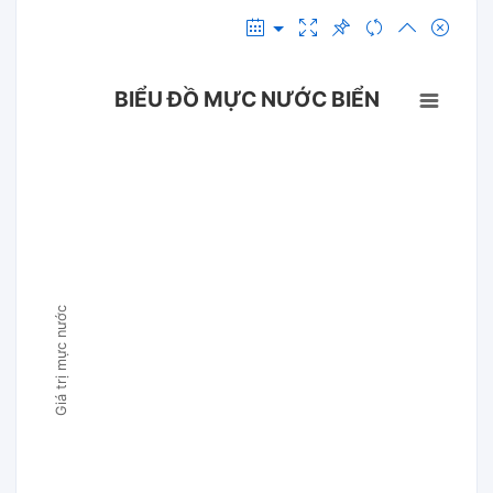
BIỂU ĐỒ MỰC NƯỚC BIỂN
Giá trị mực nước