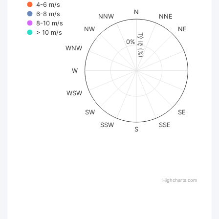
4-6 m/s
N
6-8 m/s
NNW
NNE
8-10 m/s
NW
NE
> 10 m/s
Tỷ lệ (%)
0%
WNW
W
WSW
SW
SE
SSW
SSE
S
Highcharts.com