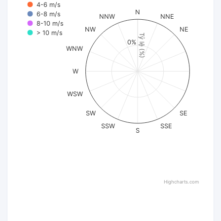
4-6 m/s
N
6-8 m/s
NNW
NNE
8-10 m/s
NW
NE
> 10 m/s
Tỷ lệ (%)
0%
WNW
W
WSW
SW
SE
SSW
SSE
S
Highcharts.com