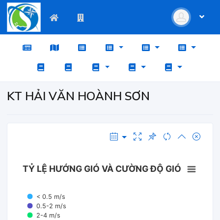
KT HẢI VĂN HOÀNH SƠN
TỶ LỆ HƯỚNG GIÓ VÀ CƯỜNG ĐỘ GIÓ
< 0.5 m/s
0.5-2 m/s
2-4 m/s