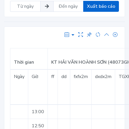
Xuất báo cáo
Thời gian
KT HẢI VĂN HOÀNH SƠN (48073GI
Ngày
Giờ
ff
dd
fxfx2m
dxdx2m
TGX
13:00
12:50