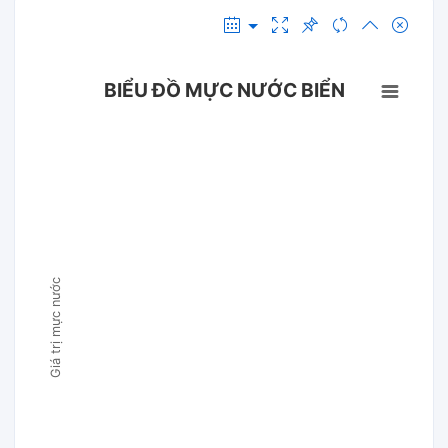
BIỂU ĐỒ MỰC NƯỚC BIỂN
Giá trị mực nước