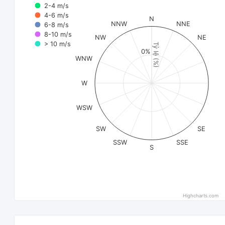
2-4 m/s
4-6 m/s
N
NNW
NNE
6-8 m/s
8-10 m/s
NW
NE
> 10 m/s
Tỷ lệ (%)
0%
WNW
W
WSW
SW
SE
SSW
SSE
S
Highcharts.com