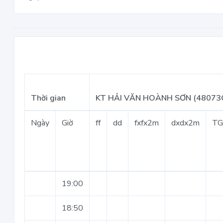
Thời gian
KT HẢI VĂN HOÀNH SƠN (48073
Ngày
Giờ
ff
dd
fxfx2m
dxdx2m
T
19:00
18:50