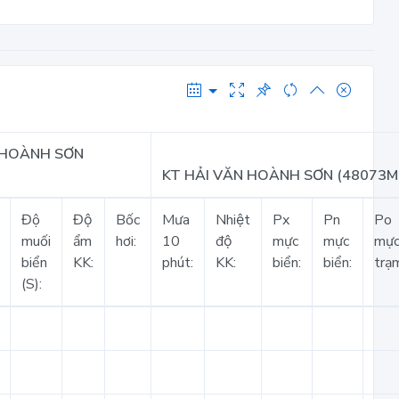
 HOÀNH SƠN
KT HẢI VĂN HOÀNH SƠN (48073M
Độ
Độ
Bốc
Mưa
Nhiệt
Px
Pn
Po
muối
ẩm
hơi:
10
độ
mực
mực
mự
biển
KK:
phút:
KK:
biển:
biển:
trạ
(S):