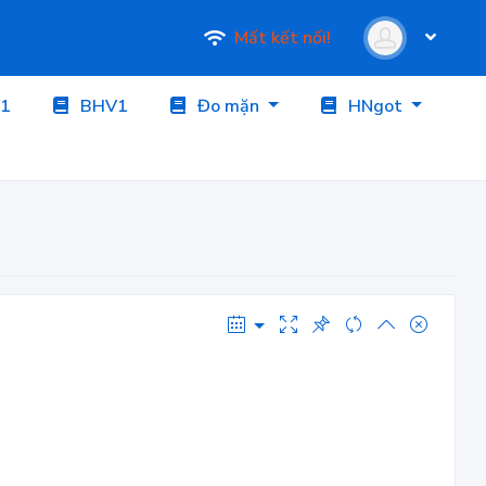
Mất kết nối!
1
BHV1
Đo mặn
HNgot