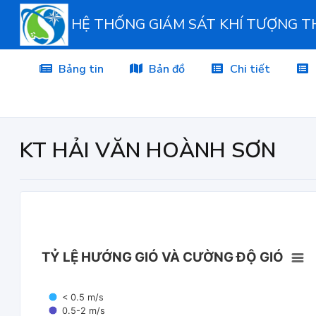
HỆ THỐNG GIÁM SÁT KHÍ TƯỢNG 
Bảng tin
Bản đồ
Chi tiết
KT HẢI VĂN HOÀNH SƠN
TỶ LỆ HƯỚNG GIÓ VÀ CƯỜNG ĐỘ GIÓ
< 0.5 m/s
0.5-2 m/s