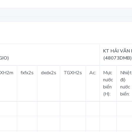
KT HẢI VĂN
GIO)
(48073DMB)
GXH2m
fxfx2s
dxdx2s
TGXH2s
Ac:
Mực
Nhiệt
nước
độ
biển
nước
(H):
biển: