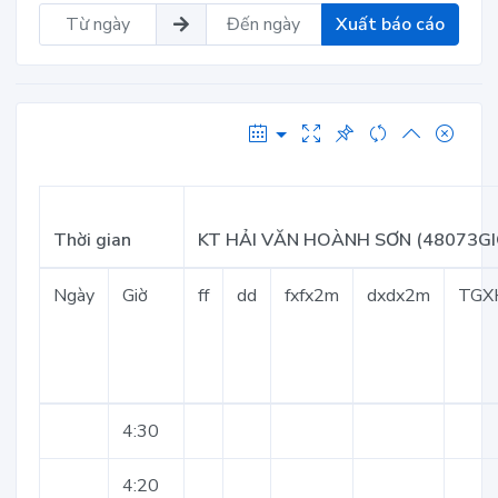
Xuất báo cáo
Thời gian
KT HẢI VĂN HOÀNH SƠN (48073GI
Ngày
Giờ
ff
dd
fxfx2m
dxdx2m
TGX
4:30
4:20