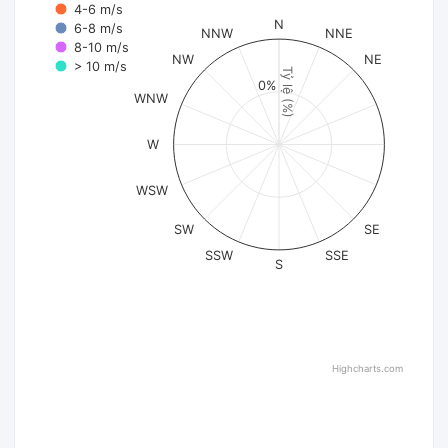
4-6 m/s
N
6-8 m/s
NNW
NNE
8-10 m/s
NW
NE
> 10 m/s
Tỷ lệ (%)
0%
WNW
W
WSW
SW
SE
SSW
SSE
S
Highcharts.com