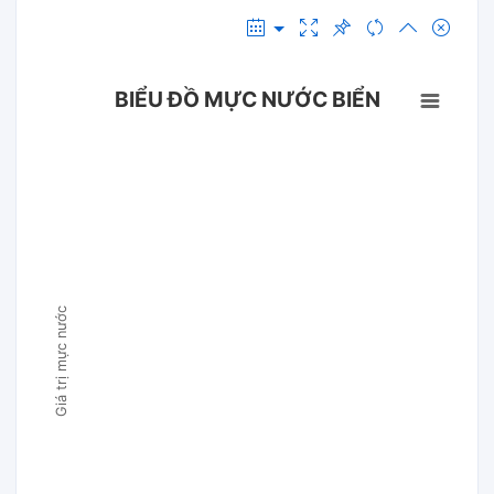
BIỂU ĐỒ MỰC NƯỚC BIỂN
Giá trị mực nước