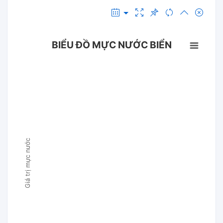
BIỂU ĐỒ MỰC NƯỚC BIỂN
Giá trị mực nước