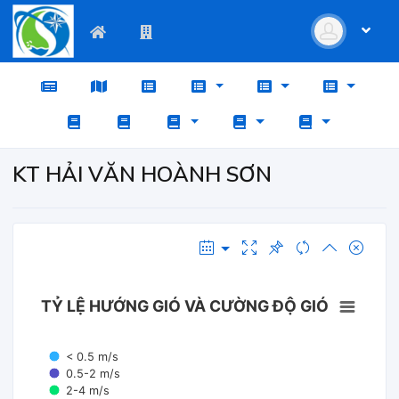
KT HẢI VĂN HOÀNH SƠN
TỶ LỆ HƯỚNG GIÓ VÀ CƯỜNG ĐỘ GIÓ
< 0.5 m/s
0.5-2 m/s
2-4 m/s