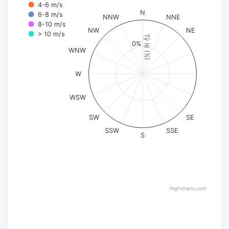
4-6 m/s
N
6-8 m/s
NNW
NNE
8-10 m/s
NW
NE
> 10 m/s
Tỷ lệ (%)
0%
WNW
W
WSW
SW
SE
SSW
SSE
S
Highcharts.com