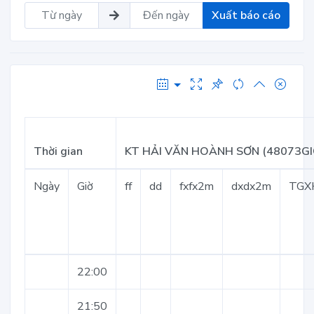
Xuất báo cáo
Thời gian
KT HẢI VĂN HOÀNH SƠN (48073GI
Ngày
Giờ
ff
dd
fxfx2m
dxdx2m
TGX
22:00
21:50