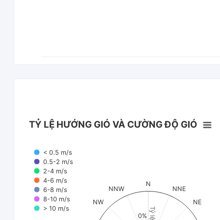
TỶ LỆ HƯỚNG GIÓ VÀ CƯỜNG ĐỘ GIÓ
< 0.5 m/s
0.5-2 m/s
2-4 m/s
4-6 m/s
N
NNW
NNE
6-8 m/s
8-10 m/s
NW
NE
> 10 m/s
Tỷ lệ (%)
0%