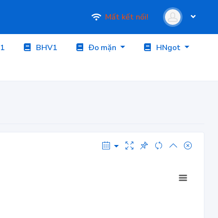
Mất kết nối!
1
BHV1
Đo mặn
HNgot