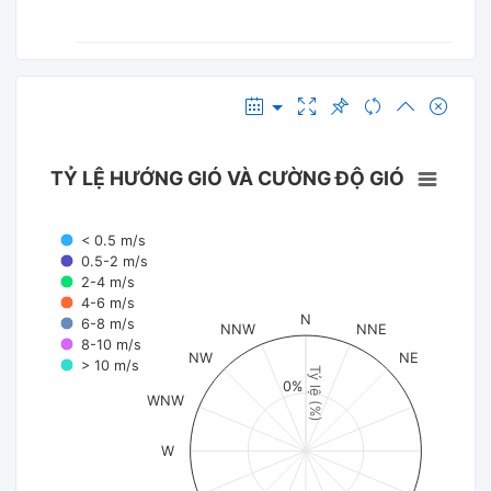
TỶ LỆ HƯỚNG GIÓ VÀ CƯỜNG ĐỘ GIÓ
< 0.5 m/s
0.5-2 m/s
2-4 m/s
4-6 m/s
N
6-8 m/s
NNW
NNE
8-10 m/s
NW
NE
> 10 m/s
Tỷ lệ (%)
0%
WNW
W