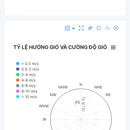
TỶ LỆ HƯỚNG GIÓ VÀ CƯỜNG ĐỘ GIÓ
< 0.5 m/s
0.5-2 m/s
2-4 m/s
4-6 m/s
N
6-8 m/s
NNW
NNE
8-10 m/s
NW
NE
> 10 m/s
Tỷ lệ (%)
0%
WNW
W