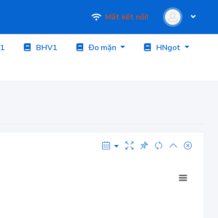
Mất kết nối!
1
BHV1
Đo mặn
HNgot