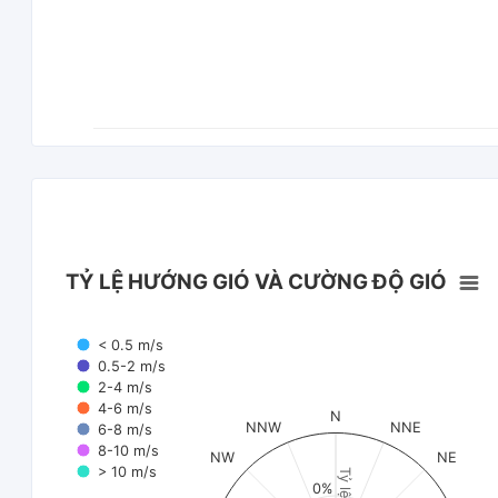
TỶ LỆ HƯỚNG GIÓ VÀ CƯỜNG ĐỘ GIÓ
< 0.5 m/s
0.5-2 m/s
2-4 m/s
4-6 m/s
N
NNW
NNE
6-8 m/s
8-10 m/s
NW
NE
> 10 m/s
Tỷ lệ (%)
0%