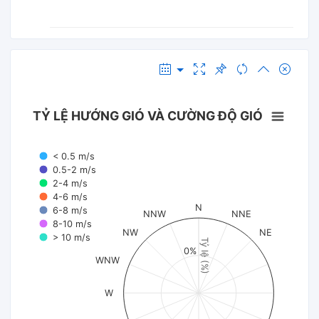
TỶ LỆ HƯỚNG GIÓ VÀ CƯỜNG ĐỘ GIÓ
< 0.5 m/s
0.5-2 m/s
2-4 m/s
4-6 m/s
N
6-8 m/s
NNW
NNE
8-10 m/s
NW
NE
> 10 m/s
Tỷ lệ (%)
0%
WNW
W