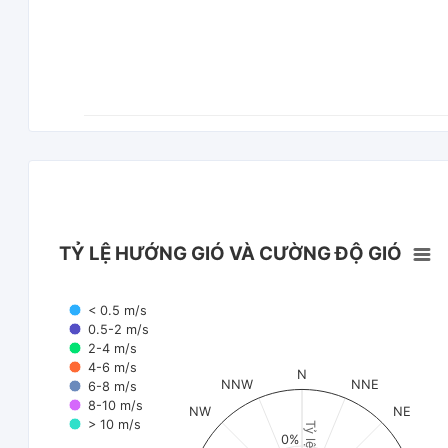
TỶ LỆ HƯỚNG GIÓ VÀ CƯỜNG ĐỘ GIÓ
< 0.5 m/s
0.5-2 m/s
2-4 m/s
4-6 m/s
N
NNW
NNE
6-8 m/s
8-10 m/s
NW
NE
> 10 m/s
Tỷ lệ (%)
0%