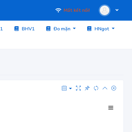
Mất kết nối!
1
BHV1
Đo mặn
HNgot