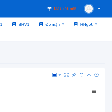
Mất kết nối!
1
BHV1
Đo mặn
HNgot