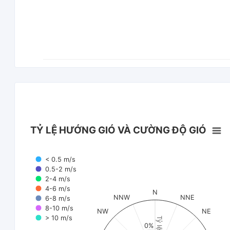
TỶ LỆ HƯỚNG GIÓ VÀ CƯỜNG ĐỘ GIÓ
< 0.5 m/s
0.5-2 m/s
2-4 m/s
4-6 m/s
N
NNW
NNE
6-8 m/s
8-10 m/s
NW
NE
> 10 m/s
Tỷ lệ (%)
0%