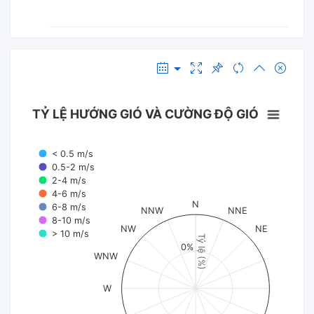
TỶ LỆ HƯỚNG GIÓ VÀ CƯỜNG ĐỘ GIÓ
< 0.5 m/s
0.5-2 m/s
2-4 m/s
4-6 m/s
N
6-8 m/s
NNW
NNE
8-10 m/s
NW
NE
> 10 m/s
Tỷ lệ (%)
0%
WNW
W