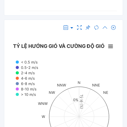
TỶ LỆ HƯỚNG GIÓ VÀ CƯỜNG ĐỘ GIÓ
< 0.5 m/s
0.5-2 m/s
2-4 m/s
4-6 m/s
N
6-8 m/s
NNW
NNE
8-10 m/s
NW
NE
> 10 m/s
Tỷ lệ (%)
0%
WNW
W