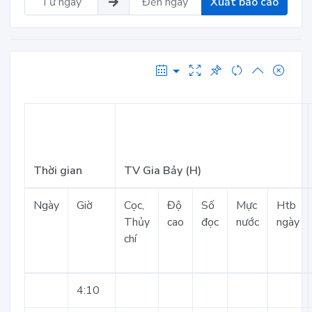
Xuất báo cáo
Thời gian
TV Gia Bảy (H)
Ngày
Giờ
Cọc,
Độ
Số
Mực
Htb
Thủy
cao
đọc
nước
ngày
chí
4:10