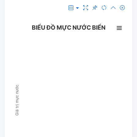
BIỂU ĐỒ MỰC NƯỚC BIỂN
Giá trị mực nước