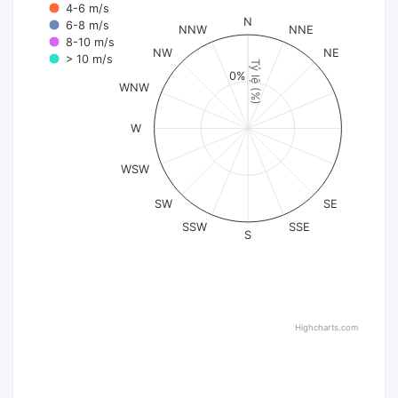
4-6 m/s
N
6-8 m/s
NNW
NNE
8-10 m/s
NW
NE
> 10 m/s
Tỷ lệ (%)
0%
WNW
W
WSW
SW
SE
SSW
SSE
S
Highcharts.com