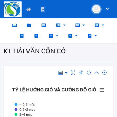
KT HẢI VĂN CỒN CỎ
TỶ LỆ HƯỚNG GIÓ VÀ CƯỜNG ĐỘ GIÓ
< 0.5 m/s
0.5-2 m/s
2-4 m/s