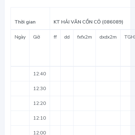
Thời gian
KT HẢI VĂN CỒN CỎ (086089)
Ngày
Giờ
ff
dd
fxfx2m
dxdx2m
TGH
12:40
12:30
12:20
12:10
12:00