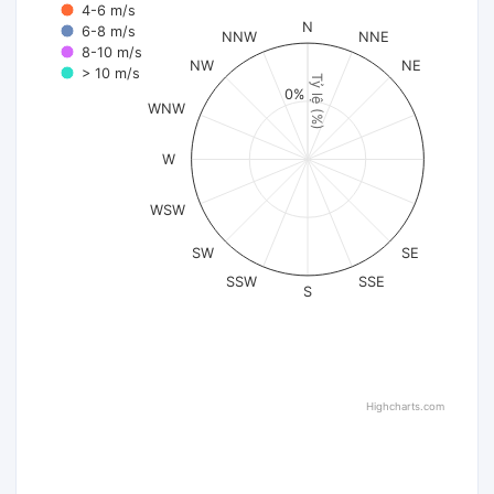
4-6 m/s
N
6-8 m/s
NNW
NNE
8-10 m/s
NW
NE
> 10 m/s
Tỷ lệ (%)
0%
WNW
W
WSW
SW
SE
SSW
SSE
S
Highcharts.com