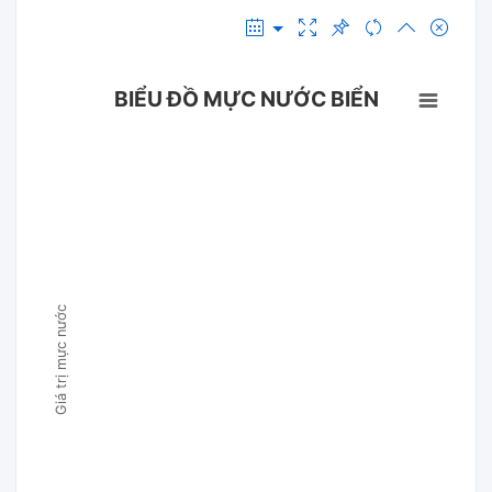
BIỂU ĐỒ MỰC NƯỚC BIỂN
Giá trị mực nước