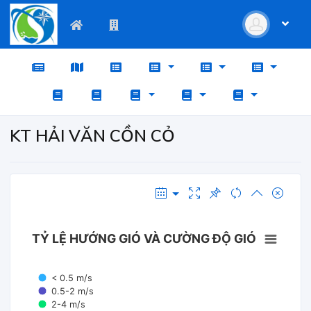
KT HẢI VĂN CỒN CỎ
TỶ LỆ HƯỚNG GIÓ VÀ CƯỜNG ĐỘ GIÓ
< 0.5 m/s
0.5-2 m/s
2-4 m/s