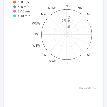
4-6 m/s
N
6-8 m/s
NNW
NNE
8-10 m/s
NW
NE
> 10 m/s
Tỷ lệ (%)
0%
WNW
W
WSW
SW
SE
SSW
SSE
S
Highcharts.com