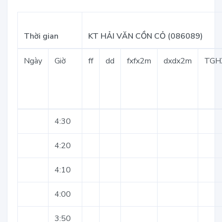
Thời gian
KT HẢI VĂN CỒN CỎ (086089)
Ngày
Giờ
ff
dd
fxfx2m
dxdx2m
TGH
4:30
4:20
4:10
4:00
3:50