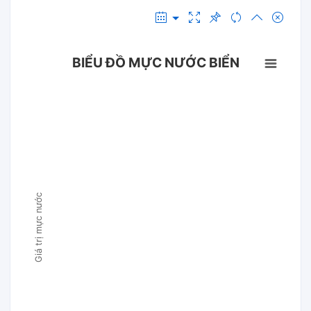
BIỂU ĐỒ MỰC NƯỚC BIỂN
Giá trị mực nước