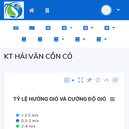
KT HẢI VĂN CỒN CỎ
TỶ LỆ HƯỚNG GIÓ VÀ CƯỜNG ĐỘ GIÓ
< 0.5 m/s
0.5-2 m/s
2-4 m/s