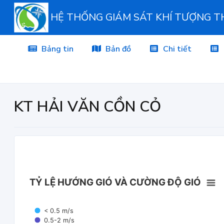
HỆ THỐNG GIÁM SÁT KHÍ TƯỢNG 
Bảng tin
Bản đồ
Chi tiết
KT HẢI VĂN CỒN CỎ
TỶ LỆ HƯỚNG GIÓ VÀ CƯỜNG ĐỘ GIÓ
< 0.5 m/s
0.5-2 m/s