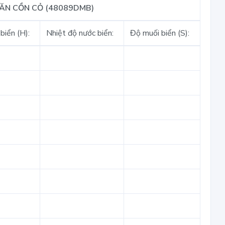
VĂN CỒN CỎ (48089DMB)
biển (H):
Nhiệt độ nước biển:
Độ muối biển (S):