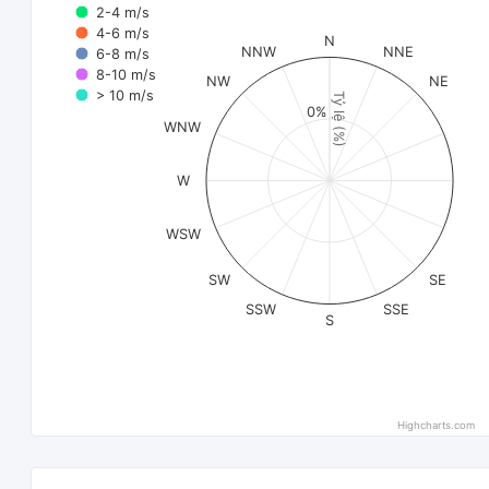
2-4 m/s
4-6 m/s
N
NNW
NNE
6-8 m/s
8-10 m/s
NW
NE
> 10 m/s
Tỷ lệ (%)
0%
WNW
W
WSW
SW
SE
SSW
SSE
S
Highcharts.com