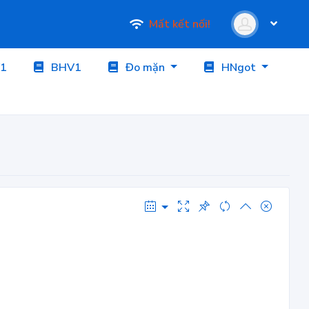
Mất kết nối!
1
BHV1
Đo mặn
HNgot