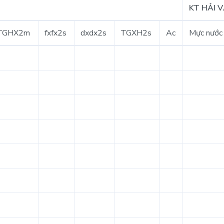
KT HẢI 
TGHX2m
fxfx2s
dxdx2s
TGXH2s
Ac
Mực nước 