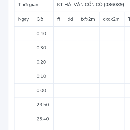
Thời gian
KT HẢI VĂN CỒN CỎ (086089)
Ngày
Giờ
ff
dd
fxfx2m
dxdx2m
0:40
0:30
0:20
0:10
0:00
23:50
23:40