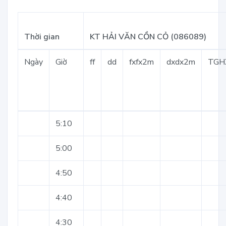
Thời gian
KT HẢI VĂN CỒN CỎ (086089)
Ngày
Giờ
ff
dd
fxfx2m
dxdx2m
TGH
5:10
5:00
4:50
4:40
4:30