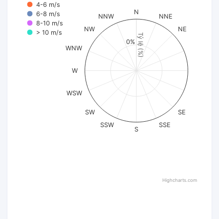
4-6 m/s
N
6-8 m/s
NNW
NNE
8-10 m/s
NW
NE
> 10 m/s
Tỷ lệ (%)
0%
WNW
W
WSW
SW
SE
SSW
SSE
S
Highcharts.com