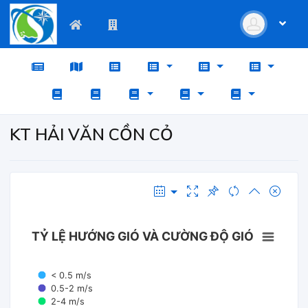
KT HẢI VĂN CỒN CỎ
TỶ LỆ HƯỚNG GIÓ VÀ CƯỜNG ĐỘ GIÓ
< 0.5 m/s
0.5-2 m/s
2-4 m/s