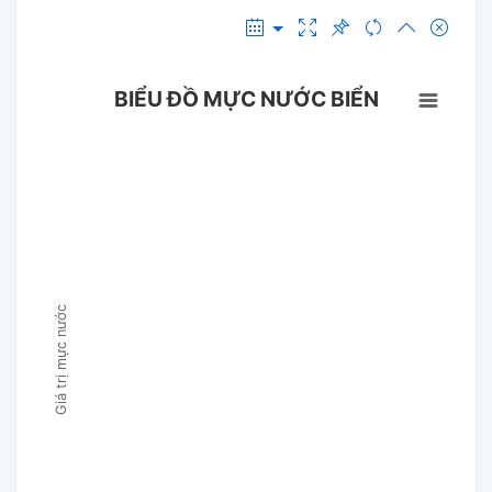
BIỂU ĐỒ MỰC NƯỚC BIỂN
Giá trị mực nước