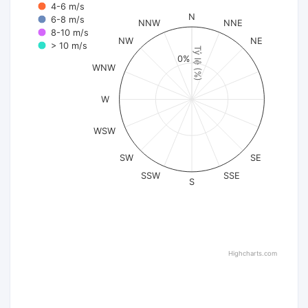
4-6 m/s
N
6-8 m/s
NNW
NNE
8-10 m/s
NW
NE
> 10 m/s
Tỷ lệ (%)
0%
WNW
W
WSW
SW
SE
SSW
SSE
S
Highcharts.com