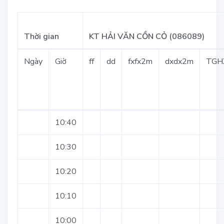
Thời gian
KT HẢI VĂN CỒN CỎ (086089)
Ngày
Giờ
ff
dd
fxfx2m
dxdx2m
TGH
10:40
10:30
10:20
10:10
10:00