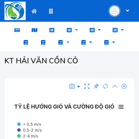
KT HẢI VĂN CỒN CỎ
TỶ LỆ HƯỚNG GIÓ VÀ CƯỜNG ĐỘ GIÓ
< 0.5 m/s
0.5-2 m/s
2-4 m/s