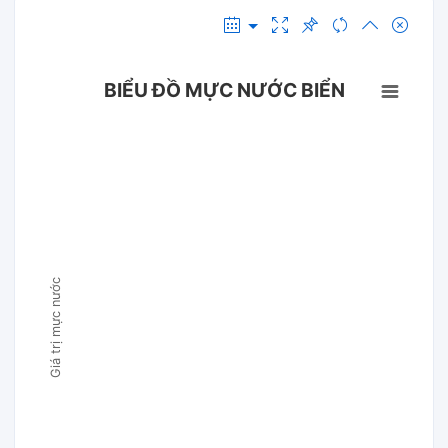
BIỂU ĐỒ MỰC NƯỚC BIỂN
Giá trị mực nước