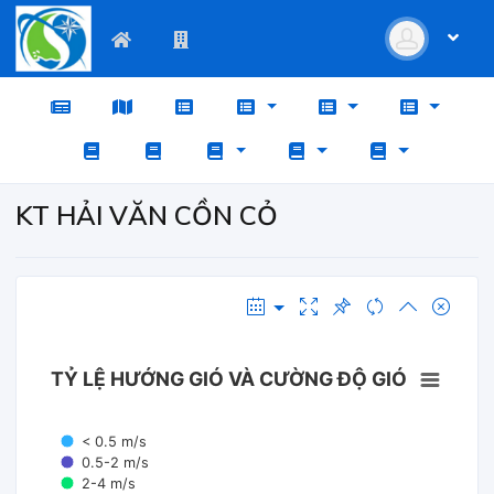
KT HẢI VĂN CỒN CỎ
TỶ LỆ HƯỚNG GIÓ VÀ CƯỜNG ĐỘ GIÓ
< 0.5 m/s
0.5-2 m/s
2-4 m/s