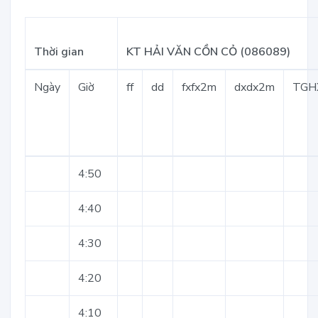
Thời gian
KT HẢI VĂN CỒN CỎ (086089)
Ngày
Giờ
ff
dd
fxfx2m
dxdx2m
TGH
4:50
4:40
4:30
4:20
4:10