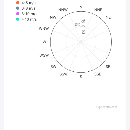
4-6 m/s
N
6-8 m/s
NNW
NNE
8-10 m/s
NW
NE
> 10 m/s
Tỷ lệ (%)
0%
WNW
W
WSW
SW
SE
SSW
SSE
S
Highcharts.com