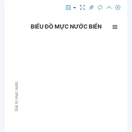
BIỂU ĐỒ MỰC NƯỚC BIỂN
Giá trị mực nước