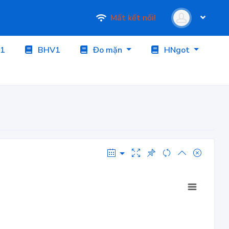
Mất kết nối!
1
BHV1
Đo mặn
HNgot