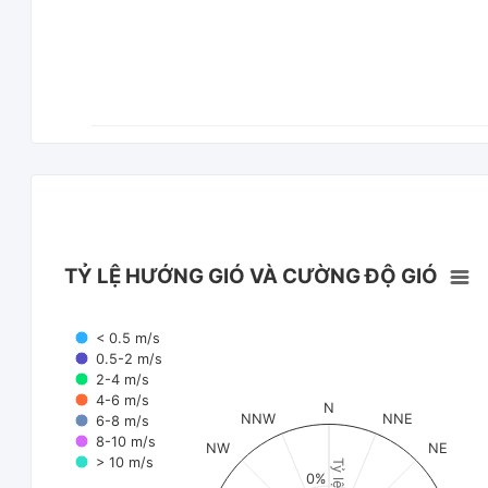
TỶ LỆ HƯỚNG GIÓ VÀ CƯỜNG ĐỘ GIÓ
< 0.5 m/s
0.5-2 m/s
2-4 m/s
4-6 m/s
N
NNW
NNE
6-8 m/s
8-10 m/s
NW
NE
> 10 m/s
Tỷ lệ (%)
0%