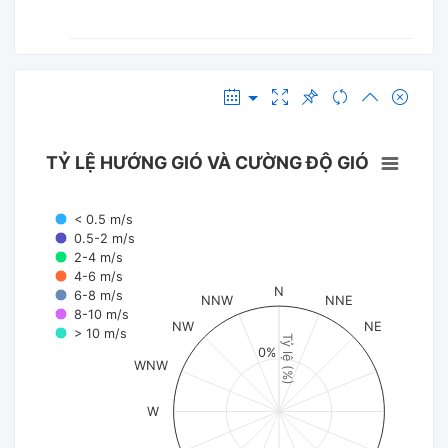
TỶ LỆ HƯỚNG GIÓ VÀ CƯỜNG ĐỘ GIÓ
< 0.5 m/s
0.5-2 m/s
2-4 m/s
4-6 m/s
N
6-8 m/s
NNW
NNE
8-10 m/s
NW
NE
> 10 m/s
Tỷ lệ (%)
0%
WNW
W