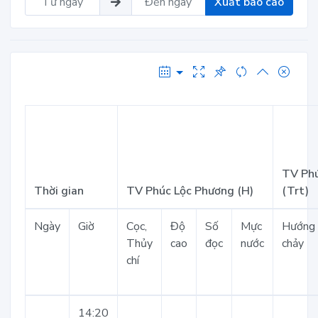
Xuất báo cáo
TV Phú
Thời gian
TV Phúc Lộc Phương (H)
(Trt)
Ngày
Giờ
Cọc,
Độ
Số
Mực
Hướng
Thủy
cao
đọc
nước
chảy
chí
14:20