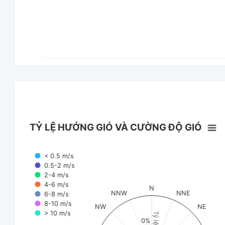
TỶ LỆ HƯỚNG GIÓ VÀ CƯỜNG ĐỘ GIÓ
< 0.5 m/s
0.5-2 m/s
2-4 m/s
4-6 m/s
N
NNW
NNE
6-8 m/s
8-10 m/s
NW
NE
> 10 m/s
Tỷ lệ (%)
0%