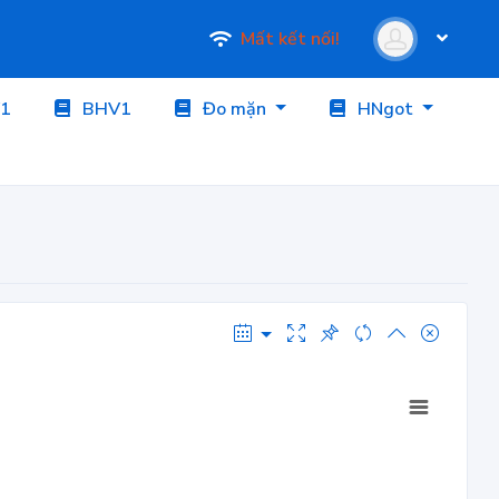
Mất kết nối!
1
BHV1
Đo mặn
HNgot