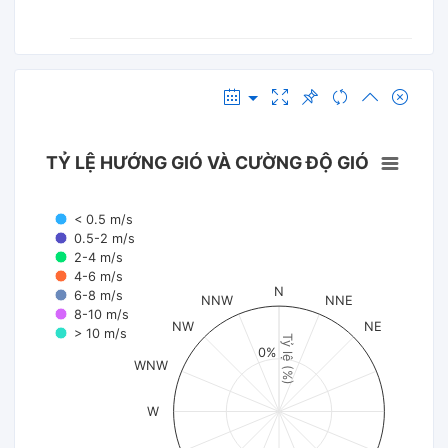
TỶ LỆ HƯỚNG GIÓ VÀ CƯỜNG ĐỘ GIÓ
< 0.5 m/s
0.5-2 m/s
2-4 m/s
4-6 m/s
N
6-8 m/s
NNW
NNE
8-10 m/s
NW
NE
> 10 m/s
Tỷ lệ (%)
0%
WNW
W