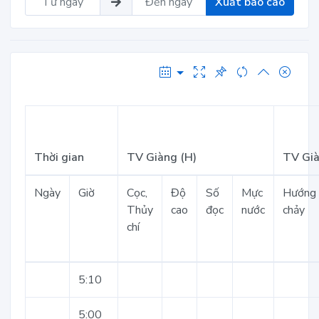
Xuất báo cáo
Thời gian
TV Giàng (H)
TV Già
Ngày
Giờ
Cọc,
Độ
Số
Mực
Hướng
Thủy
cao
đọc
nước
chảy
chí
5:10
5:00