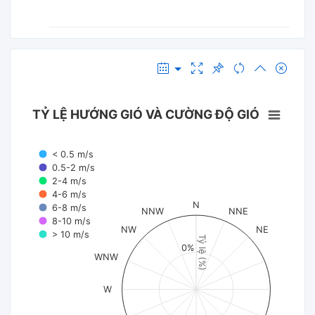
TỶ LỆ HƯỚNG GIÓ VÀ CƯỜNG ĐỘ GIÓ
< 0.5 m/s
0.5-2 m/s
2-4 m/s
4-6 m/s
N
6-8 m/s
NNW
NNE
8-10 m/s
NW
NE
> 10 m/s
Tỷ lệ (%)
0%
WNW
W