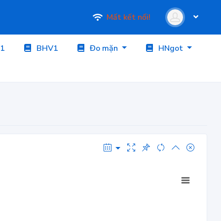
Mất kết nối!
1
BHV1
Đo mặn
HNgot