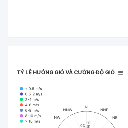
TỶ LỆ HƯỚNG GIÓ VÀ CƯỜNG ĐỘ GIÓ
< 0.5 m/s
0.5-2 m/s
2-4 m/s
4-6 m/s
N
NNW
NNE
6-8 m/s
8-10 m/s
NW
NE
> 10 m/s
Tỷ lệ (%)
0%