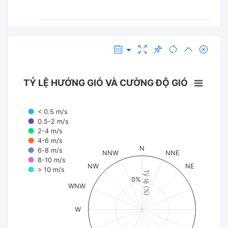
TỶ LỆ HƯỚNG GIÓ VÀ CƯỜNG ĐỘ GIÓ
< 0.5 m/s
0.5-2 m/s
2-4 m/s
4-6 m/s
N
6-8 m/s
NNW
NNE
8-10 m/s
NW
NE
> 10 m/s
Tỷ lệ (%)
0%
WNW
W