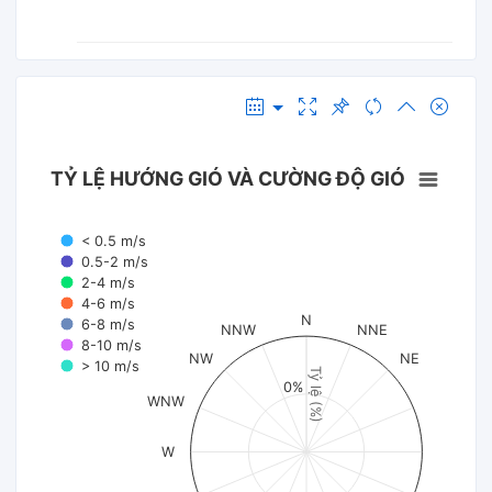
TỶ LỆ HƯỚNG GIÓ VÀ CƯỜNG ĐỘ GIÓ
< 0.5 m/s
0.5-2 m/s
2-4 m/s
4-6 m/s
N
6-8 m/s
NNW
NNE
8-10 m/s
NW
NE
> 10 m/s
Tỷ lệ (%)
0%
WNW
W