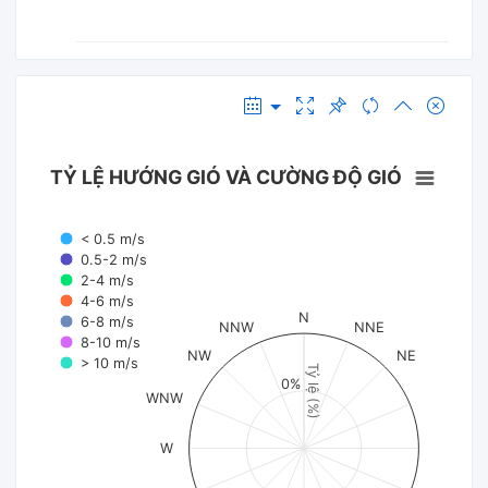
TỶ LỆ HƯỚNG GIÓ VÀ CƯỜNG ĐỘ GIÓ
< 0.5 m/s
0.5-2 m/s
2-4 m/s
4-6 m/s
N
6-8 m/s
NNW
NNE
8-10 m/s
NW
NE
> 10 m/s
Tỷ lệ (%)
0%
WNW
W