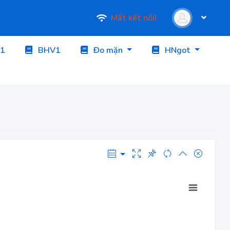
Mất kết nối!
1
BHV1
Đo mặn
HNgot