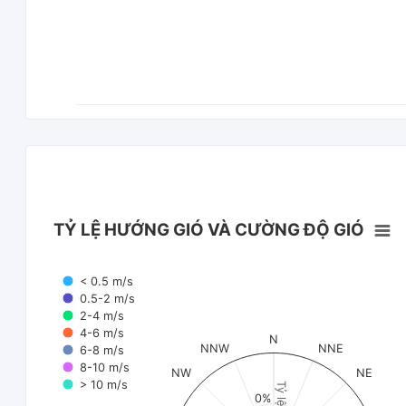
TỶ LỆ HƯỚNG GIÓ VÀ CƯỜNG ĐỘ GIÓ
< 0.5 m/s
0.5-2 m/s
2-4 m/s
4-6 m/s
N
NNW
NNE
6-8 m/s
8-10 m/s
NW
NE
> 10 m/s
Tỷ lệ (%)
0%