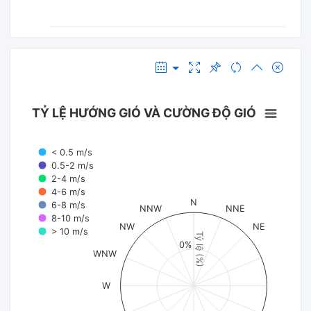
TỶ LỆ HƯỚNG GIÓ VÀ CƯỜNG ĐỘ GIÓ
< 0.5 m/s
0.5-2 m/s
2-4 m/s
4-6 m/s
N
6-8 m/s
NNW
NNE
8-10 m/s
NW
NE
> 10 m/s
Tỷ lệ (%)
0%
WNW
W