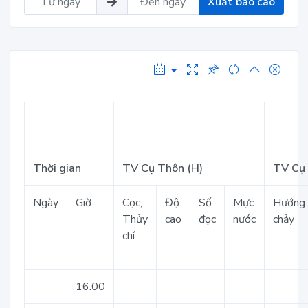
Xuất báo cáo
Thời gian
TV Cụ Thôn (H)
TV Cụ 
Ngày
Giờ
Cọc,
Độ
Số
Mực
Hướng
Thủy
cao
đọc
nước
chảy
chí
16:00