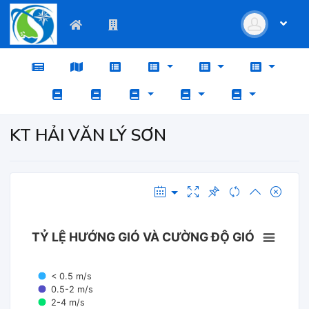
KT HẢI VĂN LÝ SƠN
TỶ LỆ HƯỚNG GIÓ VÀ CƯỜNG ĐỘ GIÓ
< 0.5 m/s
0.5-2 m/s
2-4 m/s