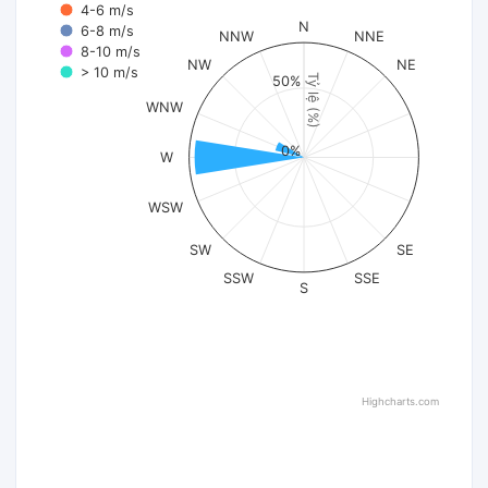
4-6 m/s
N
6-8 m/s
NNW
NNE
8-10 m/s
NW
NE
> 10 m/s
Tỷ lệ (%)
50%
WNW
0%
W
WSW
SW
SE
SSW
SSE
S
Highcharts.com