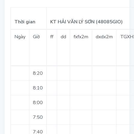
Thời gian
KT HẢI VĂN LÝ SƠN (48085GIO)
Ngày
Giờ
ff
dd
fxfx2m
dxdx2m
TGXH
8:20
8:10
8:00
7:50
7:40