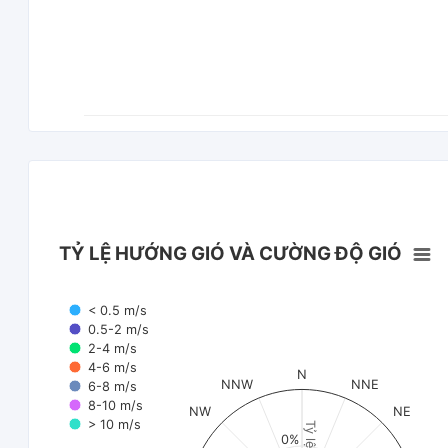
TỶ LỆ HƯỚNG GIÓ VÀ CƯỜNG ĐỘ GIÓ
< 0.5 m/s
0.5-2 m/s
2-4 m/s
4-6 m/s
N
NNW
NNE
6-8 m/s
8-10 m/s
NW
NE
> 10 m/s
Tỷ lệ (%)
0%