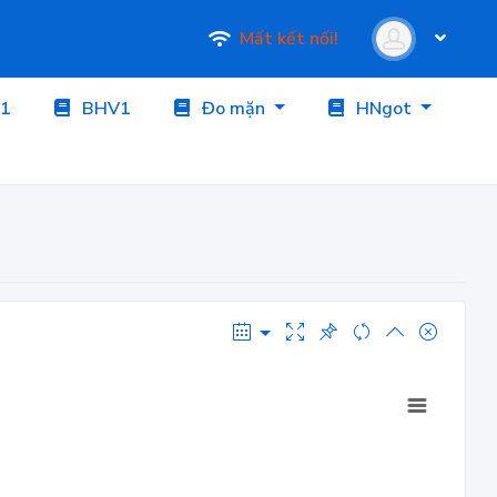
Mất kết nối!
1
BHV1
Đo mặn
HNgot