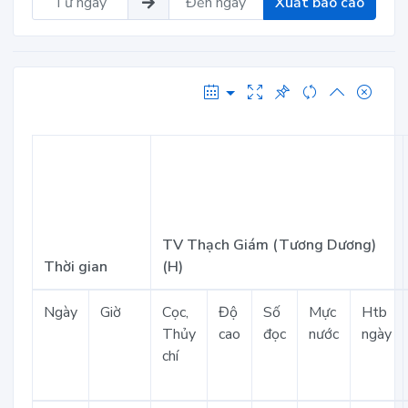
Xuất báo cáo
TV Thạch Giám (Tương Dương)
Thời gian
(H)
Ngày
Giờ
Cọc,
Độ
Số
Mực
Htb
Thủy
cao
đọc
nước
ngày
chí