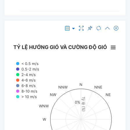
TỶ LỆ HƯỚNG GIÓ VÀ CƯỜNG ĐỘ GIÓ
< 0.5 m/s
0.5-2 m/s
2-4 m/s
4-6 m/s
N
6-8 m/s
NNW
NNE
8-10 m/s
NW
NE
> 10 m/s
Tỷ lệ (%)
0%
WNW
W