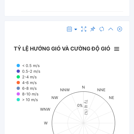
TỶ LỆ HƯỚNG GIÓ VÀ CƯỜNG ĐỘ GIÓ
< 0.5 m/s
0.5-2 m/s
2-4 m/s
4-6 m/s
N
6-8 m/s
NNW
NNE
8-10 m/s
NW
NE
> 10 m/s
Tỷ lệ (%)
0%
WNW
W