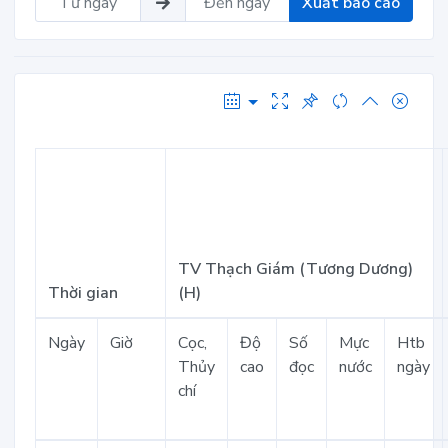
Xuất báo cáo
TV Thạch Giám (Tương Dương)
Thời gian
(H)
Ngày
Giờ
Cọc,
Độ
Số
Mực
Htb
Thủy
cao
đọc
nước
ngày
chí