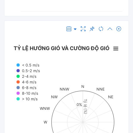
TỶ LỆ HƯỚNG GIÓ VÀ CƯỜNG ĐỘ GIÓ
< 0.5 m/s
0.5-2 m/s
2-4 m/s
4-6 m/s
N
6-8 m/s
NNW
NNE
8-10 m/s
NW
NE
> 10 m/s
Tỷ lệ (%)
0%
WNW
W