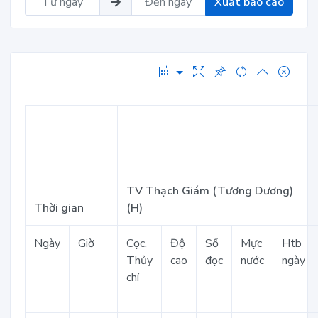
Xuất báo cáo
TV Thạch Giám (Tương Dương)
Thời gian
(H)
Ngày
Giờ
Cọc,
Độ
Số
Mực
Htb
Thủy
cao
đọc
nước
ngày
chí